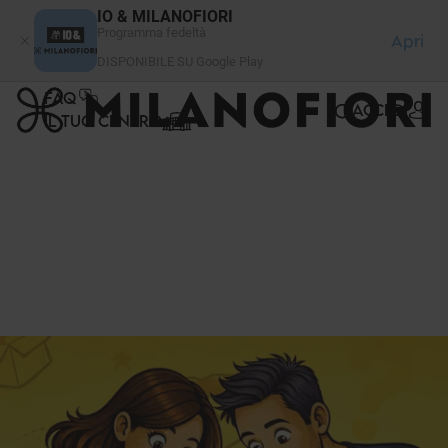
Pannello di gestione dei cookies
IO & MILANOFIORI
Programma fedeltà
Apri
DISPONIBILE SU Google Play
FAQ
ACCEDI
IL TUO CENTRO