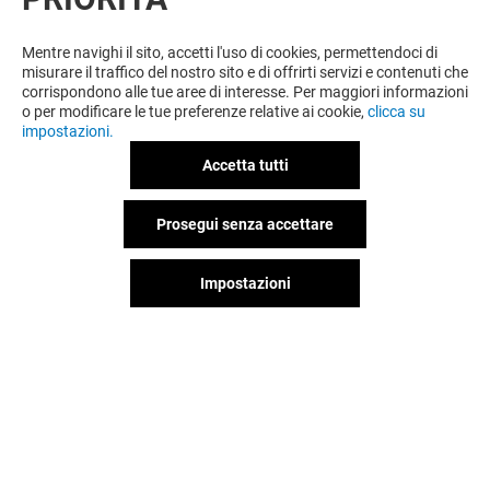
VUOI DI PIÙ? POTREBBE PIACERTI
ANCHE
Mentre navighi il sito, accetti l'uso di cookies, permettendoci di
misurare il traffico del nostro sito e di offrirti servizi e contenuti che
corrispondono alle tue aree di interesse. Per maggiori informazioni
o per modificare le tue preferenze relative ai cookie,
clicca su
impostazioni.
Accetta tutti
Prosegui senza accettare
Impostazioni
WIND
VODAFONE O
Chiuso
Chiuso