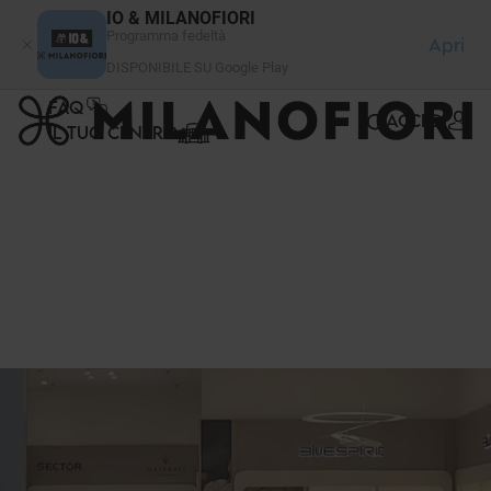
Pannello di gestione dei cookies
IO & MILANOFIORI
Programma fedeltà
Apri
DISPONIBILE SU Google Play
FAQ
ACCEDI
IL TUO CENTRO