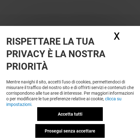
X
Nasc
RISPETTARE LA TUA
PRIVACY È LA NOSTRA
PRIORITÀ
VUOI DI PIÙ? POTREBBE PIACERTI
ANCHE
Mentre navighi il sito, accetti l'uso di cookies, permettendoci di
misurare il traffico del nostro sito e di offrirti servizi e contenuti che
corrispondono alle tue aree di interesse. Per maggiori informazioni
o per modificare le tue preferenze relative ai cookie,
clicca su
impostazioni.
Accetta tutti
Prosegui senza accettare