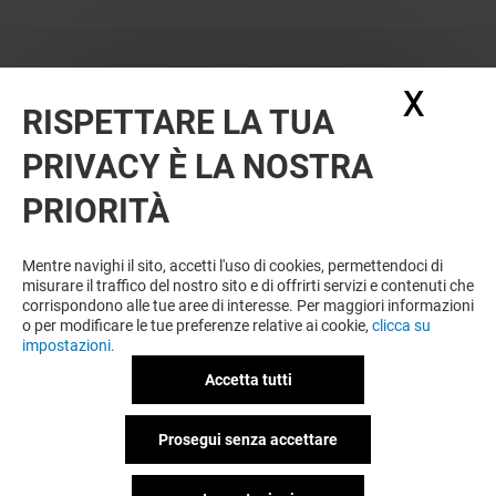
X
Nasc
RISPETTARE LA TUA
PRIVACY È LA NOSTRA
PRIORITÀ
Mentre navighi il sito, accetti l'uso di cookies, permettendoci di
misurare il traffico del nostro sito e di offrirti servizi e contenuti che
corrispondono alle tue aree di interesse. Per maggiori informazioni
o per modificare le tue preferenze relative ai cookie,
clicca su
impostazioni.
Accetta tutti
Prosegui senza accettare