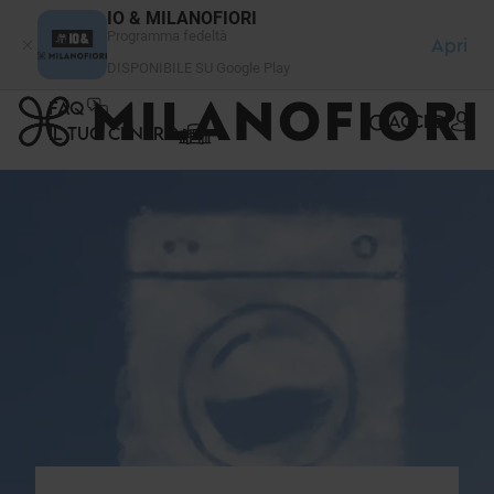
Pannello di gestione dei cookies
IO & MILANOFIORI
Programma fedeltà
Apri
DISPONIBILE SU Google Play
FAQ
ACCEDI
IL TUO CENTRO