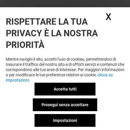
X
Nasc
RISPETTARE LA TUA
PRIVACY È LA NOSTRA
OFFERTE
PRIORITÀ
Offerta permanente
Mentre navighi il sito, accetti l'uso di cookies, permettendoci di
misurare il traffico del nostro sito e di offrirti servizi e contenuti che
corrispondono alle tue aree di interesse. Per maggiori informazioni
VEDI I DETTAGLI
o per modificare le tue preferenze relative ai cookie,
clicca su
impostazioni.
Offerta permanente
Accetta tutti
Prosegui senza accettare
VEDI I DETTAGLI
Impostazioni
Offerta permanente