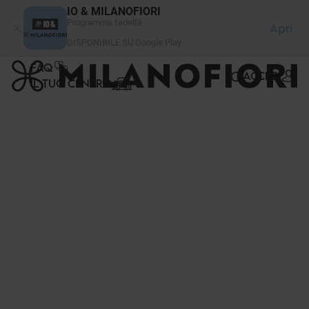
Pannello di gestione dei cookies
IO & MILANOFIORI
Programma fedeltà
Apri
DISPONIBILE SU Google Play
FAQ
ACCEDI
IL TUO CENTRO