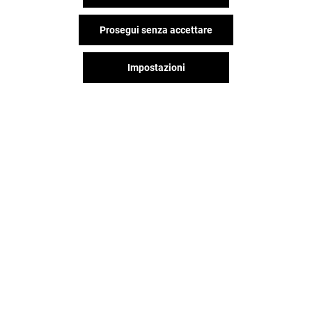
Prosegui senza accettare
Impostazioni
BALABALA
TROLLBEADS
Chiuso
Chiuso
Il divertimento non si ferma
quando vai via da Milanofiori,
continua sui social!