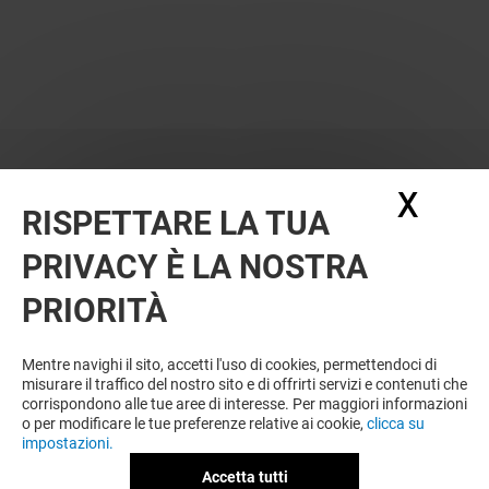
X
Nasc
RISPETTARE LA TUA
PRIVACY È LA NOSTRA
PRIORITÀ
VUOI DI PIÙ? POTREBBE PIACERTI
ANCHE
Mentre navighi il sito, accetti l'uso di cookies, permettendoci di
misurare il traffico del nostro sito e di offrirti servizi e contenuti che
corrispondono alle tue aree di interesse. Per maggiori informazioni
o per modificare le tue preferenze relative ai cookie,
clicca su
impostazioni.
Accetta tutti