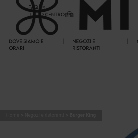
Pannello di gestione dei cookies
FAQ
IL TUO CENTRO
DOVE SIAMO E
NEGOZI E
ORARI
RISTORANTI
Home
Negozi e ristoranti
Burger King