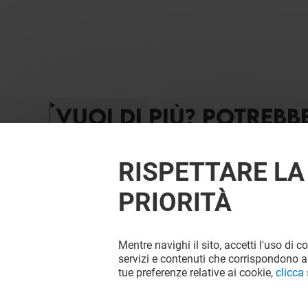
VUOI DI PIÙ? POTREBB
RISPETTARE LA
PRIORITÀ
Mentre navighi il sito, accetti l'uso di c
servizi e contenuti che corrispondono al
tue preferenze relative ai cookie,
clicca
MACHA POKÈ
POPEYES